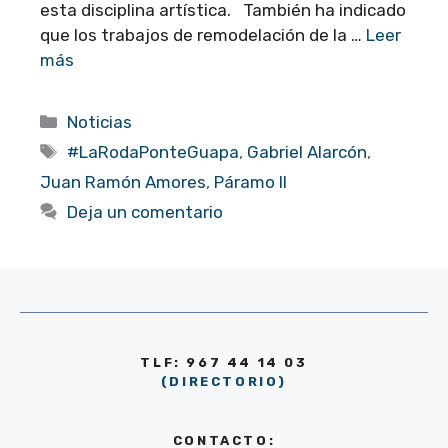
esta disciplina artística. También ha indicado
que los trabajos de remodelación de la …
Leer
más
Categorías
Noticias
Etiquetas
#LaRodaPonteGuapa
,
Gabriel Alarcón
,
Juan Ramón Amores
,
Páramo II
Deja un comentario
TLF: 967 44 14 03
(DIRECTORIO)
CONTACTO: