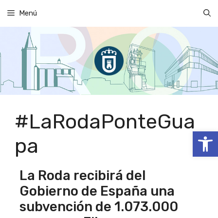
Saltar
Menú
al
contenido
#LaRodaPonteGua
Abrir
pa
La Roda recibirá del
Gobierno de España una
subvención de 1.073.000