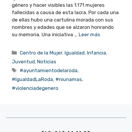
género y hacer visibles las 1.171 mujeres
fallecidas a causa de esta lacra. Por cada una
de ellas hubo una cartulina morada con sus
nombres y edades que se alzaron honrando
su memoria. Una iniciativa …
Leer más
Categorías
Centro de la Mujer
,
Igualdad
,
Infancia
,
Juventud
,
Noticias
Etiquetas
#ayuntamientodelaroda
,
#IgualdadLaRoda
,
#niunamas
,
#violenciadegenero