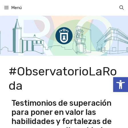
Saltar
Menú
al
contenido
#ObservatorioLaRo
Abrir
da
Testimonios de superación
para poner en valor las
habilidades y fortalezas de