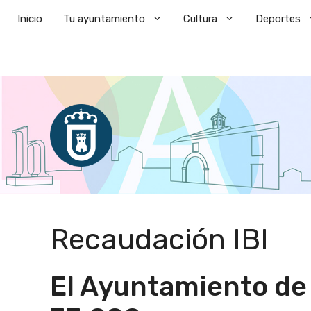
Saltar
Inicio
Tu ayuntamiento
Cultura
Deportes
al
contenido
Recaudación IBI
El Ayuntamiento de