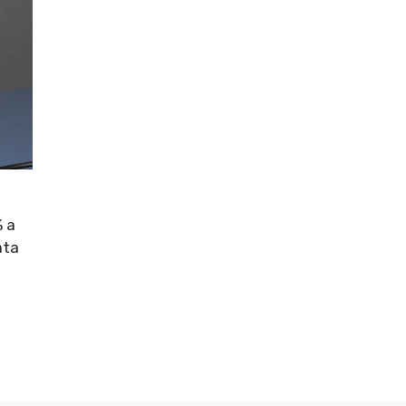
% a
ata