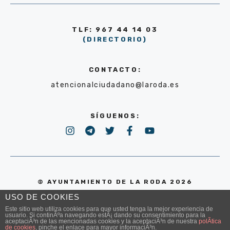
TLF: 967 44 14 03
(DIRECTORIO)
CONTACTO:
atencionalciudadano@laroda.es
SÍGUENOS:
© AYUNTAMIENTO DE LA RODA 2026
USO DE COOKIES
POLÍTICA DE PRIVACIDAD
Este sitio web utiliza cookies para que usted tenga la mejor experiencia de
usuario. Si continÃºa navegando estÃ¡ dando su consentimiento para la
aceptaciÃ³n de las mencionadas cookies y la aceptaciÃ³n de nuestra
polÃ­tica
de cookies
, pinche el enlace para mayor informaciÃ³n.