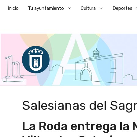
Saltar
Inicio
Tu ayuntamiento
Cultura
Deportes
al
contenido
Salesianas del Sag
La Roda entrega la 