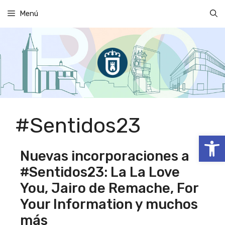
Saltar
Menú
al
contenido
#Sentidos23
Abrir
Nuevas incorporaciones a
#Sentidos23: La La Love
You, Jairo de Remache, For
Your Information y muchos
más