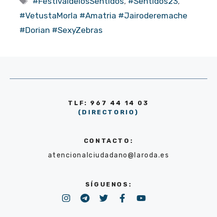
#FestivaldelosSentidos
,
#Sentidos23
,
#VetustaMorla #Amatria #Jairoderemache
#Dorian #SexyZebras
TLF: 967 44 14 03
(DIRECTORIO)
CONTACTO:
atencionalciudadano@laroda.es
SÍGUENOS: