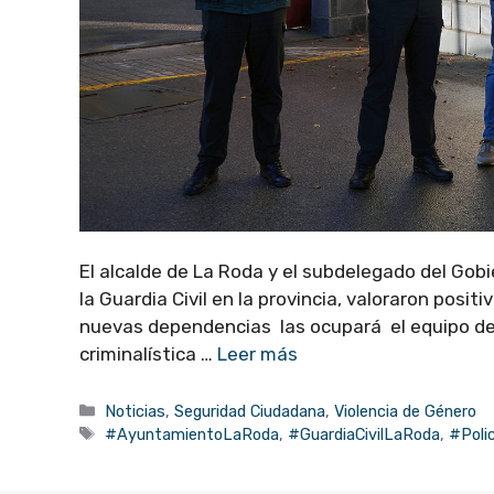
El alcalde de La Roda y el subdelegado del Gob
la Guardia Civil en la provincia, valoraron posi
nuevas dependencias las ocupará el equipo de la
criminalística …
Leer más
Categorías
Noticias
,
Seguridad Ciudadana
,
Violencia de Género
Etiquetas
#AyuntamientoLaRoda
,
#GuardiaCivilLaRoda
,
#Polic