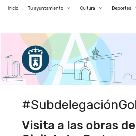
Saltar
Inicio
Tu ayuntamiento
Cultura
Deportes
al
contenido
#SubdelegaciónGo
Visita a las obras d