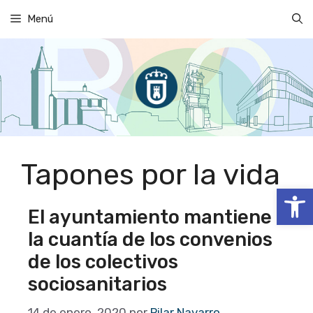
Saltar
Menú
al
contenido
Tapones por la vida
Abrir
El ayuntamiento mantiene
la cuantía de los convenios
de los colectivos
sociosanitarios
14 de enero, 2020
por
Pilar Navarro