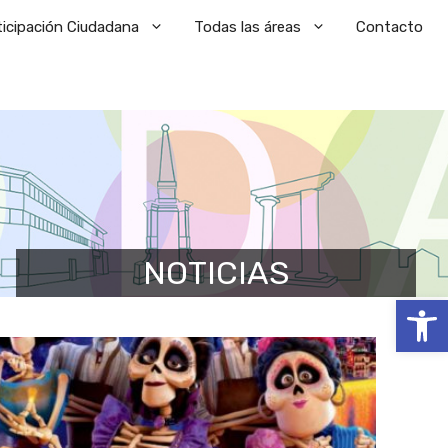
ticipación Ciudadana
Todas las áreas
Contacto
NOTICIAS
Abrir