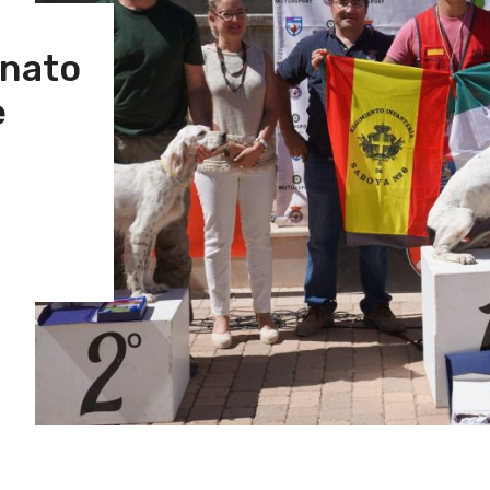
nato
e