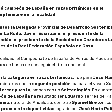
ó campeón de España en razas británicas en el
eptiembre en la localidad.
tes la Delegada Provincial de Desarrollo Sostenibl
e La Roda, Javier Escribano, el presidente de la
adán, el presidente de la Sociedad de Cazadores L
es de la Real Federación Española de Caza.
localidad, el Campeonato de España de Perros de Muestra
res
en busca de conseguir el título nacional.
n la
categoría en razas británicas
, fue para
José Ma
, mientras que la
segunda posición
iba para el vasco
Xa
tercer puesto
, ambos con un
Setter inglés
. En cuanto
ón de España
ha resultado ser
Eduardo Torres
del Pa
úñez
, natural de Andalucía, con otro
Spaniel Bretón
, c
l
premio a la deportividad
logrado por
José María Pe