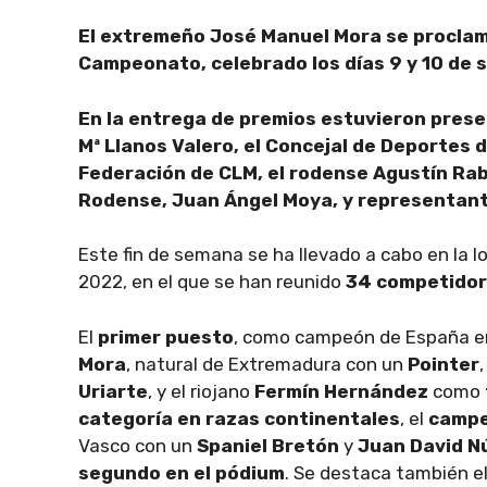
El extremeño José Manuel Mora se proclam
Campeonato, celebrado los días 9 y 10 de s
En la entrega de premios estuvieron presen
Mª Llanos Valero, el Concejal de Deportes d
Federación de CLM, el rodense Agustín Rab
Rodense, Juan Ángel Moya, y representant
Este fin de semana se ha llevado a cabo en la 
2022, en el que se han reunido
34 competido
El
primer puesto
, como campeón de España e
Mora
, natural de Extremadura con un
Pointer
Uriarte
, y el riojano
Fermín Hernández
como
categoría en razas continentales
, el
campe
Vasco con un
Spaniel Bretón
y
Juan David N
segundo en el pódium
. Se destaca también e