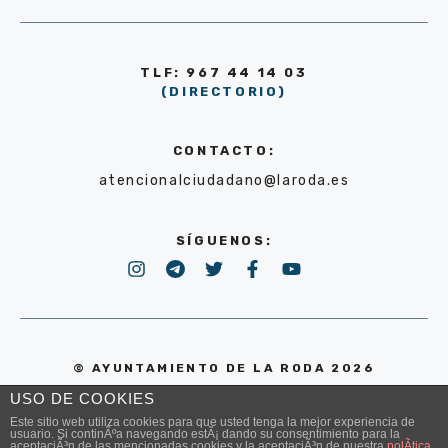
TLF: 967 44 14 03
(DIRECTORIO)
CONTACTO:
atencionalciudadano@laroda.es
SÍGUENOS:
© AYUNTAMIENTO DE LA RODA 2026
USO DE COOKIES
POLÍTICA DE PRIVACIDAD
Este sitio web utiliza cookies para que usted tenga la mejor experiencia de
usuario. Si continÃºa navegando estÃ¡ dando su consentimiento para la
aceptaciÃ³n de las mencionadas cookies y la aceptaciÃ³n de nuestra
polÃ­tica