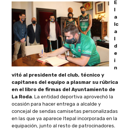
E
l
a
lc
a
l
d
e
i
n
vitó al presidente del club, técnico y
capitanes del equipo a plasmar su rúbrica
en el libro de firmas del Ayuntamiento de
La Roda
. La entidad deportiva aprovechó la
ocasión para hacer entrega a alcalde y
concejal de sendas camisetas personalizadas
en las que ya aparece Itepal incorporada en la
equipación, junto al resto de patrocinadores.