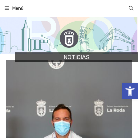
Saltar
Menú
al
contenido
NOTICIAS
Abrir