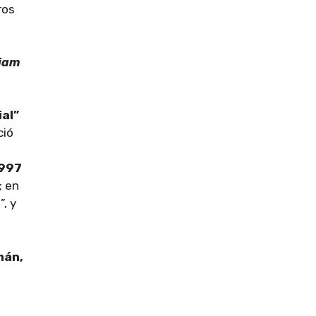
ros
miam
al”
ció
1997
; en
, y
mán,