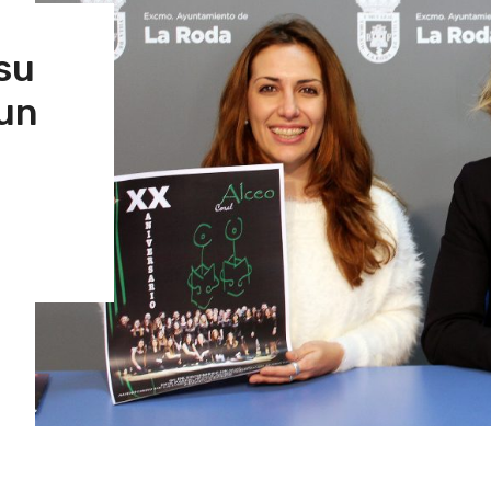
su
 un