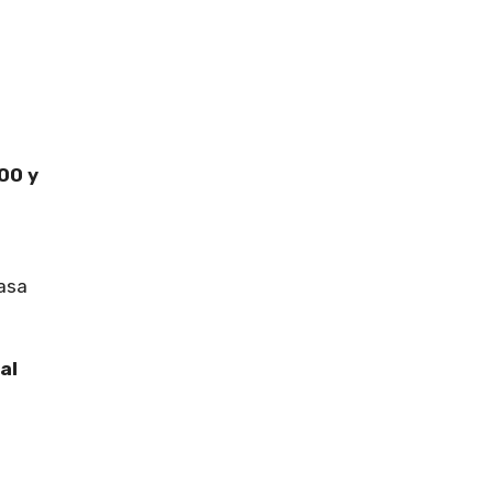
:00 y
Casa
al