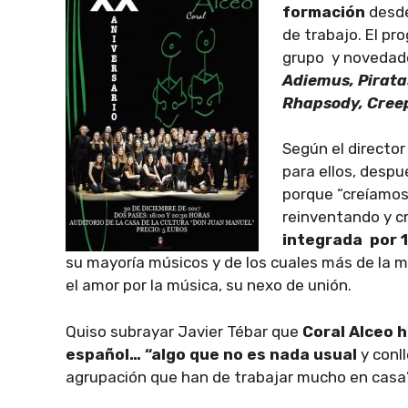
formación
desde
de trabajo. El pr
grupo y novedade
Adiemus, Piratas
Rhapsody, Cree
Según el director
para ellos, desp
porque “creíamos 
reinventando y c
integrada por 
su mayoría músicos y de los cuales más de la m
el amor por la música, su nexo de unión.
Quiso subrayar Javier Tébar que
Coral Alceo h
español… “algo que no es nada usual
y conl
agrupación que han de trabajar mucho en casa”