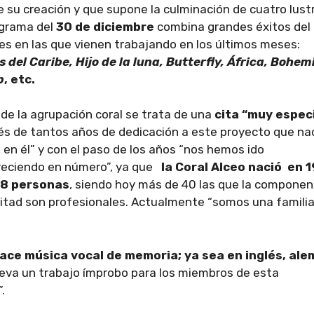
 su creación y que supone la culminación de cuatro lust
ograma del
30 de diciembre
combina grandes éxitos del
s en las que vienen trabajando en los últimos meses:
 del Caribe, Hijo de la luna, Butterfly, África, Bohe
p
, etc.
 de la agrupación coral se trata de una
cita “muy especi
ués de tantos años de dedicación a este proyecto que na
en él” y con el paso de los años “nos hemos ido
reciendo en número”, ya que
la Coral Alceo nació en 
18 personas
, siendo hoy más de 40 las que la componen
itad son profesionales. Actualmente “somos una familia”
ace música vocal de memoria; ya sea en inglés, ale
leva un trabajo ímprobo para los miembros de esta
.