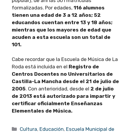
popular), de ahí las 501 matrículas
formalizadas. Por edades,
116 alumnos
tienen una edad de 3 a 12 años; 52
educandos cuentan entre 13 y 18 años;
mientras que los mayores de edad que
acuden a esta escuela son un total de
101.
Cabe recordar que la Escuela de Música de La
Roda está incluida en el
Registro de
Centros Docentes no Universitarios de
Castilla-La Mancha desde el 21 de julio de
2005
. Con anterioridad, desde el
2 de julio
de 2013 está autorizado para impartir y
certificar oficialmente Enseñanzas
Elementales de Música.
Categorías
Cultura
,
Educación
,
Escuela Municipal de