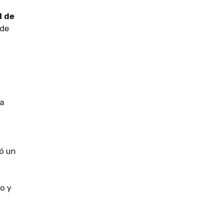
l de
 de
La
zó un
o y