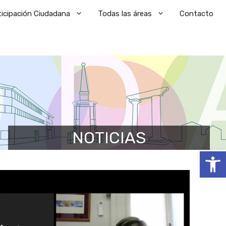
ticipación Ciudadana
Todas las áreas
Contacto
NOTICIAS
Abrir