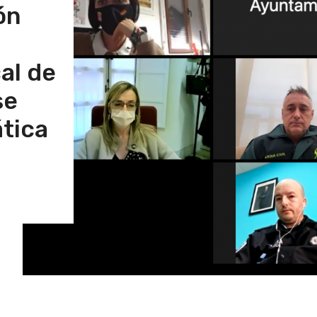
ón
al de
se
tica