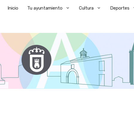
Saltar
Inicio
Tu ayuntamiento
Cultura
Deportes
al
contenido