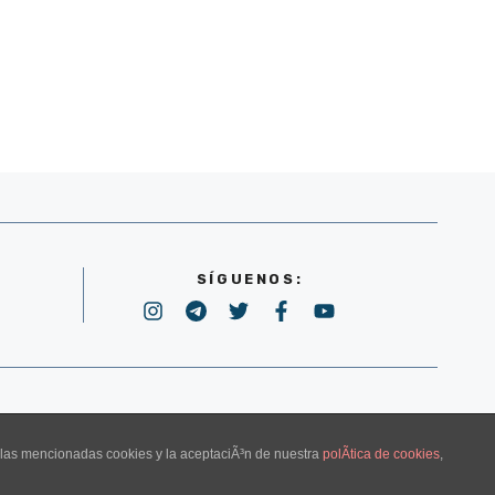
SÍGUENOS:
POLÍTICA DE PRIVACIDAD
e las mencionadas cookies y la aceptaciÃ³n de nuestra
polÃ­tica de cookies
,