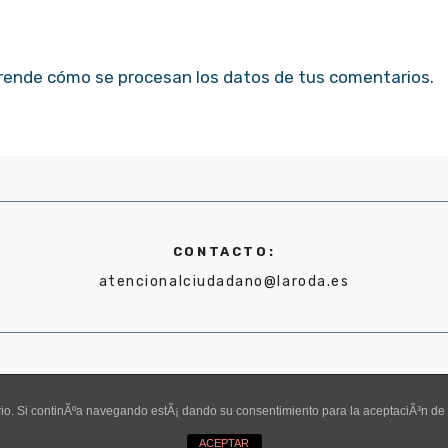
rende cómo se procesan los datos de tus comentarios.
CONTACTO:
atencionalciudadano@laroda.es
uario. Si continÃºa navegando estÃ¡ dando su consentimiento para la aceptaciÃ³n d
ACEPTAR