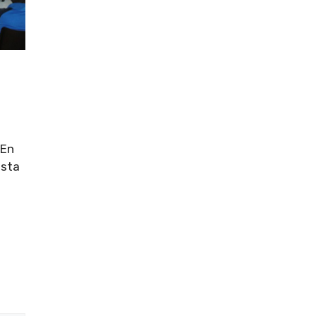
 En
esta