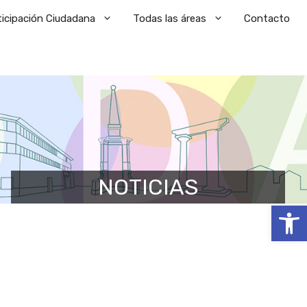
ticipación Ciudadana
Todas las áreas
Contacto
NOTICIAS
Abrir