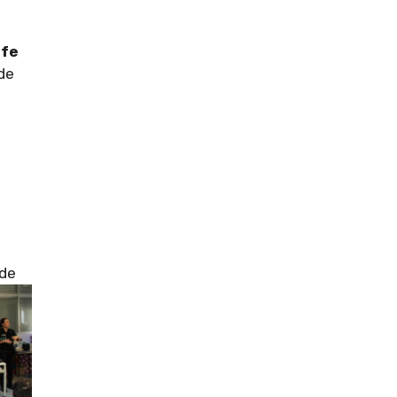
efe
de
 de