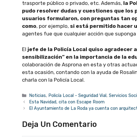
trasporte público o privado, etc. Además,
la Po
pudo resolver dudas y cuestiones que los 
usuarios formularon, con preguntas tan o
como
, por ejemplo,
si está permitido hacer u
agentes fue que cualquier acción que suponga 
El
jefe de la Policía Local quiso agradecer 
sensibilización” en la importancia de la ed
colaboración de Asprona en esta y otras actua
esta ocasión, contando con la ayuda de Rosali
charla con la Policía Local.
Categorías
Noticias
,
Policía Local - Seguridad Vial
,
Servicios Soc
Esta Navidad, cita con Escape Room
El Ayuntamiento de La Roda ya cuenta con arquitect
Deja Un Comentario