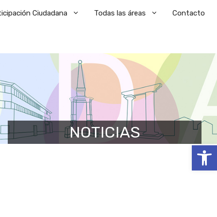
ticipación Ciudadana
Todas las áreas
Contacto
NOTICIAS
Abrir