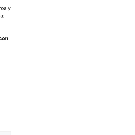
ros y
a;
con
e