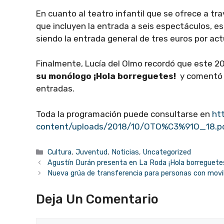
En cuanto al teatro infantil que se ofrece a tr
que incluyen la entrada a seis espectáculos, est
siendo la entrada general de tres euros por ac
Finalmente, Lucía del Olmo recordó que este 20
su monólogo ¡Hola borreguetes!
y comentó c
entradas.
Toda la programación puede consultarse en
ht
content/uploads/2018/10/OTO%C3%91O_18.p
Categorías
Cultura
,
Juventud
,
Noticias
,
Uncategorized
Agustín Durán presenta en La Roda ¡Hola borreguete
Nueva grúa de transferencia para personas con movil
Deja Un Comentario
Comentario