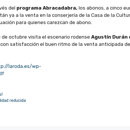
avés del
programa Abracadabra,
los abonos, a cinco eu
án ya a la venta en la conserjería de la Casa de la Cultur
tuación para quienes carezcan de abono.
 de octubre visita el escenario rodense
Agustín Durán 
on satisfacción el buen ritmo de la venta anticipada d
tp://laroda.es/wp-
df
s!
idad reducida