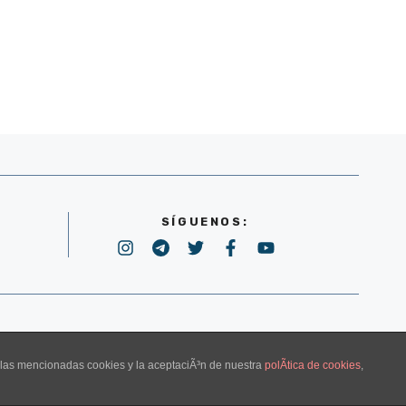
SÍGUENOS:
POLÍTICA DE PRIVACIDAD
e las mencionadas cookies y la aceptaciÃ³n de nuestra
polÃ­tica de cookies
,