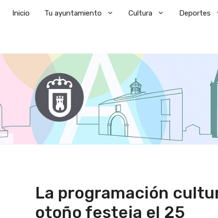
Saltar
Inicio
Tu ayuntamiento
Cultura
Deportes
al
contenido
La programación cultur
otoño festeja el 25