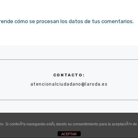
rende cómo se procesan los datos de tus comentarios.
CONTACTO:
atencionalciudadano@laroda.es
uario. Si continÃºa navegando estÃ¡ dando su consentimiento para la aceptaciÃ³n d
ACEPTAR