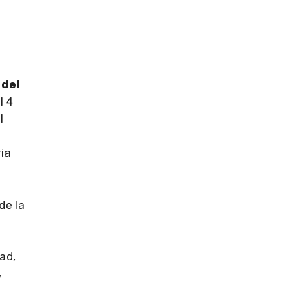
e
 del
l 4
l
ria
de la
ad,
,