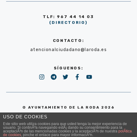
TLF: 967 44 14 03
(DIRECTORIO)
CONTACTO:
atencionalciudadano@laroda.es
SÍGUENOS:
© AYUNTAMIENTO DE LA RODA 2026
USO DE COOKIES
POLÍTICA DE PRIVACIDAD
Este sitio web utiliza cookies para que usted tenga la mejor experiencia de
usuario. Si continÃºa navegando estÃ¡ dando su consentimiento para la
aceptaciÃ³n de las mencionadas cookies y la aceptaciÃ³n de nuestra
polÃ­tica
de cookies
, pinche el enlace para mayor informaciÃ³n.