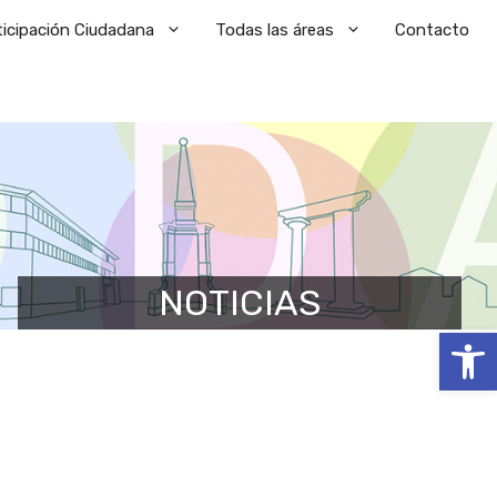
ticipación Ciudadana
Todas las áreas
Contacto
NOTICIAS
Abrir