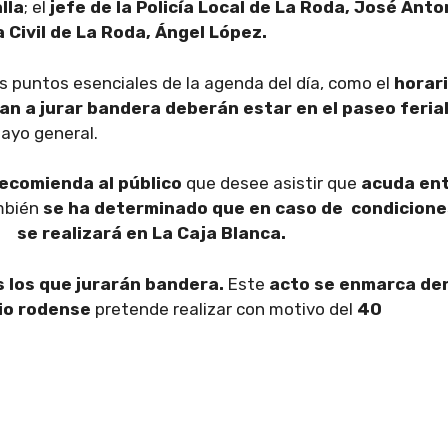
lla
; el
jefe de la Policía Local de La Roda, José Anto
 Civil de La Roda, Ángel López.
s puntos esenciales de la agenda del día, como el
horar
an a jurar bandera deberán estar en el paseo ferial
sayo general.
ecomienda al público
que desee asistir que
acuda en
ambién
se ha determinado que en caso de condicione
 se realizará en La Caja Blanca.
s los que jurarán bandera.
Este
acto se enmarca de
rio rodense
pretende realizar con motivo del
40