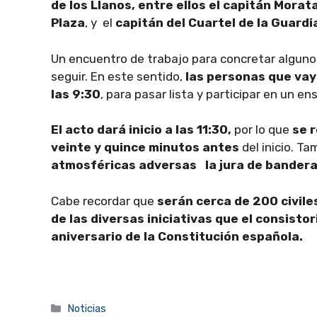
de los Llanos, entre ellos el capitán Morata
Plaza
, y el
capitán del Cuartel de la Guardia
Un encuentro de trabajo para concretar alguno
seguir. En este sentido,
las personas que vay
las 9:30
, para pasar lista y participar en un en
El acto dará inicio a las 11:30,
por lo que
se r
veinte y quince minutos antes
del inicio. T
atmosféricas adversas la jura de bandera
Cabe recordar que
serán cerca de 200 civile
de las diversas iniciativas que el consisto
aniversario de la Constitución española.
Categorías
Noticias