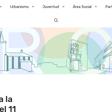
Urbanismo
Juventud
Área Social
Par
a la
el 11