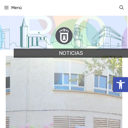
Saltar
Menú
al
contenido
NOTICIAS
Abrir