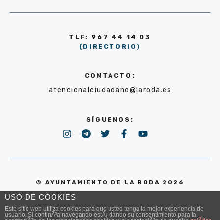
TLF: 967 44 14 03
(DIRECTORIO)
CONTACTO:
atencionalciudadano@laroda.es
SÍGUENOS:
© AYUNTAMIENTO DE LA RODA 2026
USO DE COOKIES
POLÍTICA DE PRIVACIDAD
Este sitio web utiliza cookies para que usted tenga la mejor experiencia de
usuario. Si continÃºa navegando estÃ¡ dando su consentimiento para la