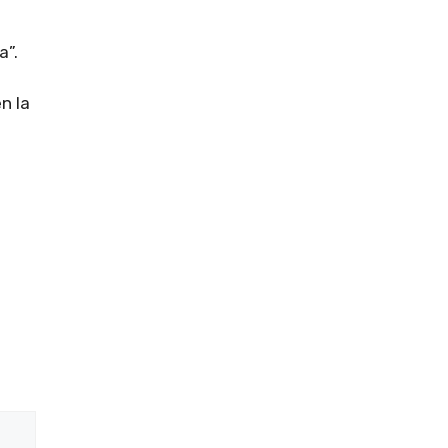
a”.
n la