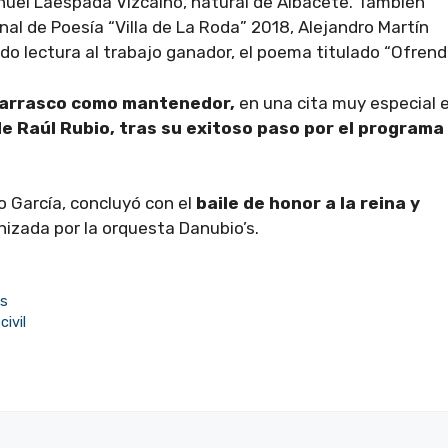
anuel Laespada Vizcaíno, natural de Albacete. También
al de Poesía “Villa de La Roda” 2018, Alejandro Martín
do lectura al trabajo ganador, el poema titulado “Ofrend
Carrasco como mantenedor,
en una cita muy especial e
e Raúl Rubio, tras su exitoso paso por el programa
 García, concluyó con el
baile de honor a la reina y
izada por la orquesta Danubio’s.
es
ivil