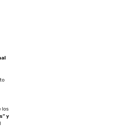
nal
to
 los
s” y
l