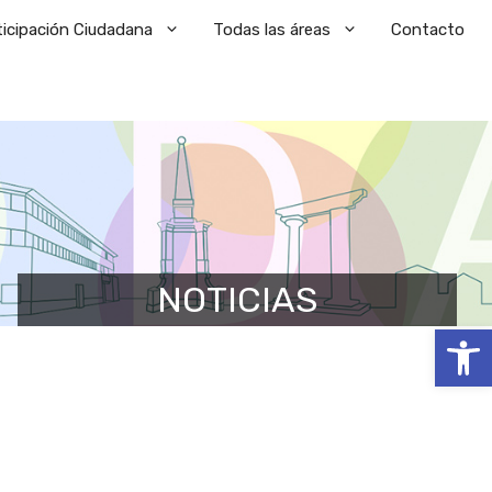
ticipación Ciudadana
Todas las áreas
Contacto
NOTICIAS
Abrir