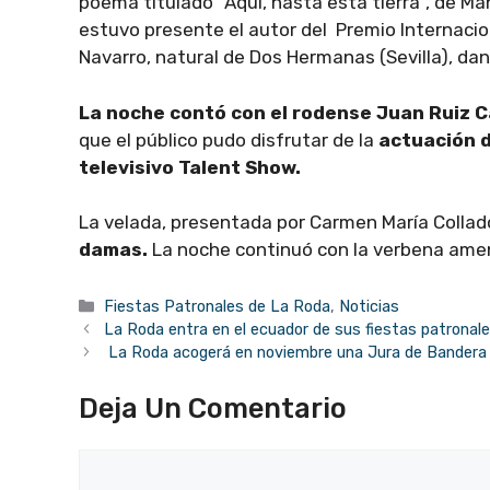
poema titulado “Aquí, hasta esta tierra”, de M
estuvo presente el autor del Premio Internacion
Navarro, natural de Dos Hermanas (Sevilla), dan
La noche contó con el rodense Juan Ruiz 
que el público pudo disfrutar de la
actuación d
televisivo Talent Show.
La velada, presentada por Carmen María Collado
damas.
La noche continuó con la verbena amen
Categorías
Fiestas Patronales de La Roda
,
Noticias
La Roda entra en el ecuador de sus fiestas patronal
La Roda acogerá en noviembre una Jura de Bandera c
Deja Un Comentario
Comentario