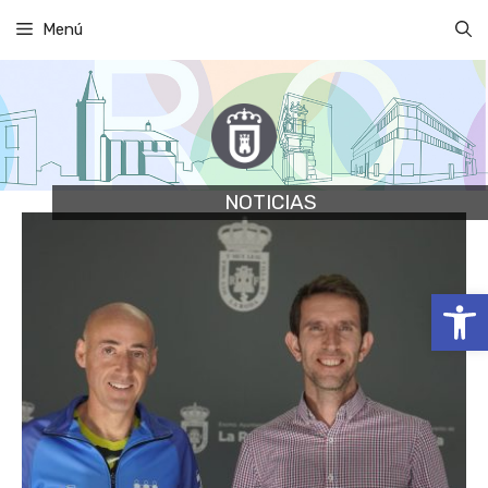
Saltar
Menú
al
contenido
NOTICIAS
Abrir