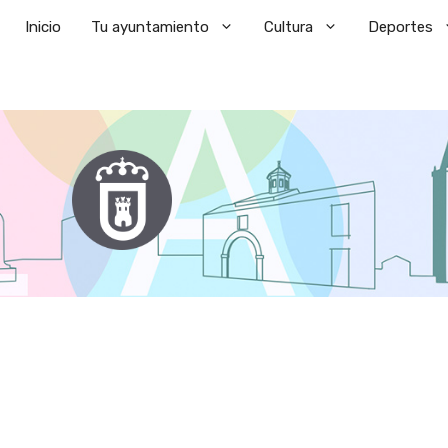
Saltar
Inicio
Tu ayuntamiento
Cultura
Deportes
al
contenido