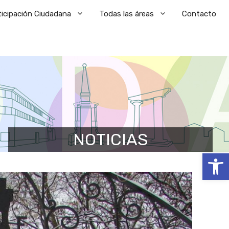
ticipación Ciudadana
Todas las áreas
Contacto
NOTICIAS
Abrir