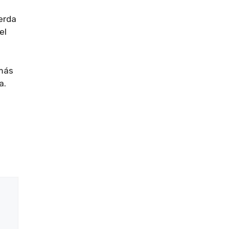
erda
el
emás
a.