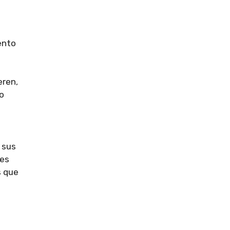
ento
eren,
o
 sus
res
s que
l