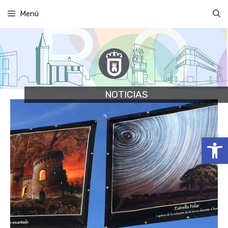
Saltar
Menú
al
contenido
NOTICIAS
Abrir