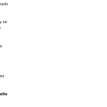
ciado
y se
n
a
hay
ollo