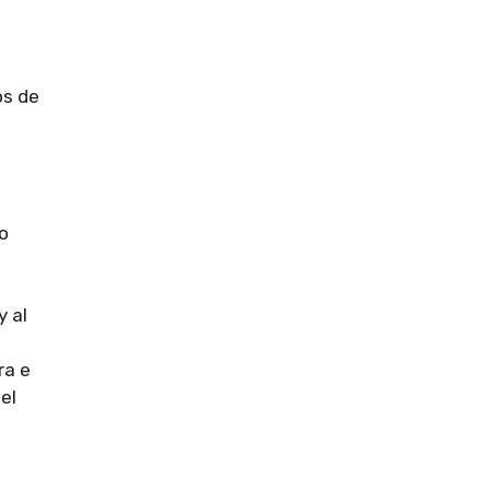
os de
to
y al
ra e
el