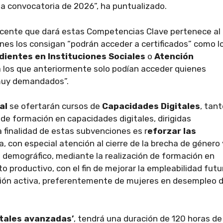
 la convocatoria de 2026”, ha puntualizado.
docente que dará estas Competencias Clave pertenece al
enes los consigan “podrán acceder a certificados” como l
ientes en Instituciones Sociales
o
Atención
 a los que anteriormente solo podían acceder quienes
 muy demandados”.
cal
se ofertarán cursos de
Capacidades Digitales
, tan
e formación en capacidades digitales, dirigidas
 finalidad de estas subvenciones es r
eforzar las
a, con especial atención al cierre de la brecha de género 
e demográfico, mediante la realización de formación en
 productivo, con el fin de mejorar la empleabilidad futu
ación activa, preferentemente de mujeres en desempleo d
tales avanzadas’
, tendrá una duración de 120 horas de