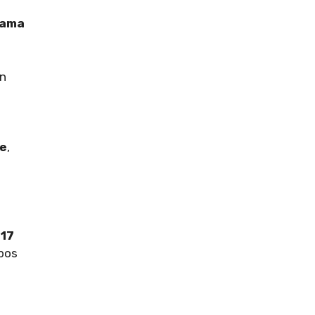
rama
ón
e
,
 17
upos