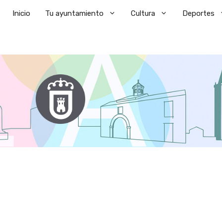
Saltar
Inicio
Tu ayuntamiento
Cultura
Deportes
al
contenido