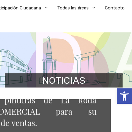
ticipación Ciudadana
Todas las áreas
Contacto
NOTICIAS
Abrir