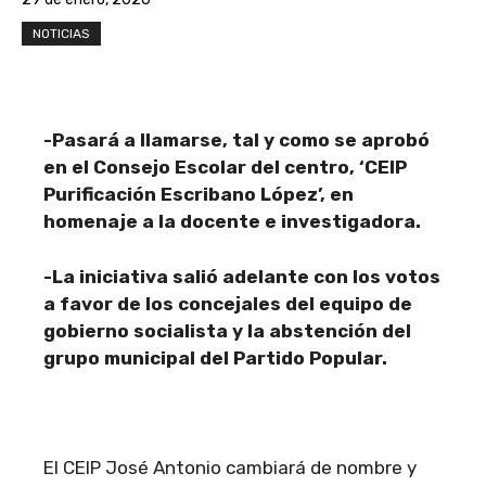
NOTICIAS
-Pasar
á
a llamarse, tal y como se aprob
ó
en el Consejo Escolar del centro,
‘
CEIP
Purificaci
ó
n Escribano L
ó
pez
’
, en
homenaje a la docente e investigadora.
-La iniciativa sali
ó
adelante con los votos
a favor de los concejales del equipo de
gobierno socialista y la abstenci
ó
n del
grupo municipal del Partido Popular.
El CEIP José Antonio cambiará de nombre y