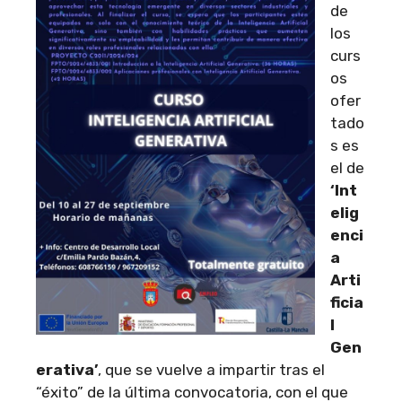
de
los
curs
os
ofer
tado
s es
el de
‘Int
elig
enci
a
Arti
ficia
l
Gen
erativa’
, que se vuelve a impartir tras el
“éxito” de la última convocatoria, con el que