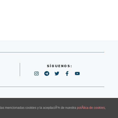
SÍGUENOS:
POLÍTICA DE PRIVACIDAD
e las mencionadas cookies y la aceptaciÃ³n de nuestra
polÃ­tica de cookies
,