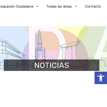
ticipación Ciudadana
Todas las áreas
Contacto
NOTICIAS
Abrir