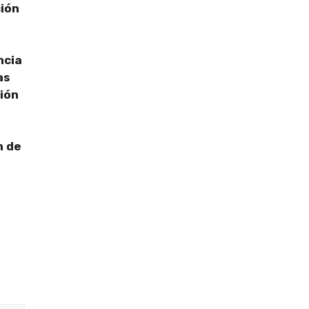
ción
ncia
as
ión
n de