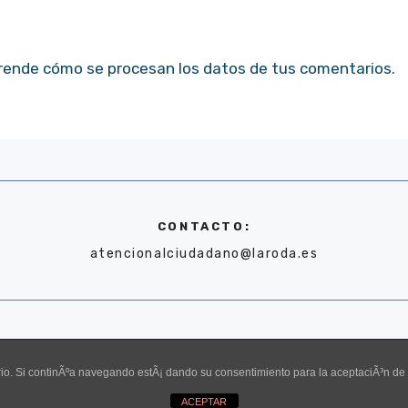
rende cómo se procesan los datos de tus comentarios.
CONTACTO:
atencionalciudadano@laroda.es
uario. Si continÃºa navegando estÃ¡ dando su consentimiento para la aceptaciÃ³n d
ACEPTAR