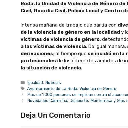
Roda, la Unidad de Violencia de Género de
Civil, Guardia Civil, Policía Local y Centro 
Intensa mañana de trabajo que partía con
dive
de la violencia de género en la localidad
y l
víctimas de violencia de género
, detectando
a las víctimas de violencia
. De igual manera,
derivaciones
; al tiempo que
se incidió en la
profesionales
de los diferentes ámbitos de i
la situación de violencia.
Categorías
Igualdad
,
Noticias
Etiquetas
Ayuntamiento de La Roda
,
Violencia de Género
Más de 1.000 personas se implican contra el acoso e
Novedades Carminha, Delaporte, Monterrosa y Glas s
Deja Un Comentario