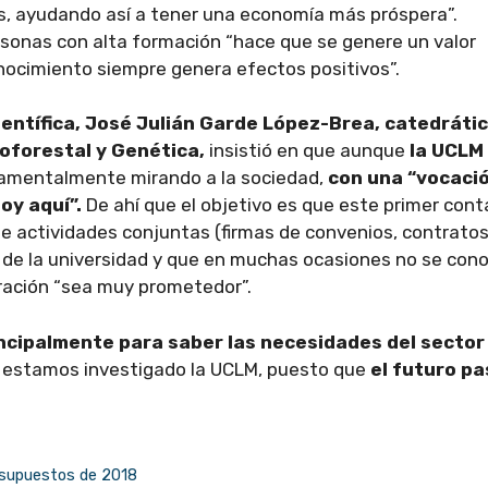
s, ayudando así a tener una economía más próspera”.
rsonas con alta formación “hace que se genere un valor
nocimiento siempre genera efectos positivos”.
Científica, José Julián Garde López-Brea, catedráti
oforestal y Genética,
insistió en que aunque
la UCLM
amentalmente mirando a la sociedad,
con una “vocaci
oy aquí”.
De ahí que el objetivo es que este primer con
e actividades conjuntas (firmas de convenios, contratos
a de la universidad y que en muchas ocasiones no se cono
oración “sea muy prometedor”.
ncipalmente para saber las necesidades del sector
é estamos investigado la UCLM, puesto que
el futuro pa
resupuestos de 2018