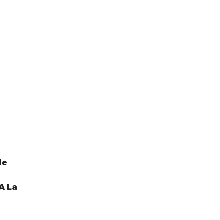
de
A La