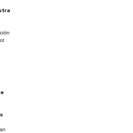
stra
ción
ez
te
as
dan