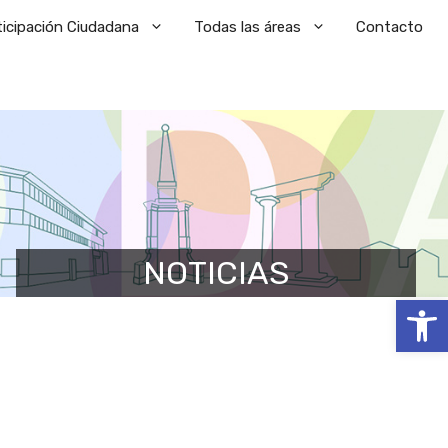
ticipación Ciudadana
Todas las áreas
Contacto
NOTICIAS
Abrir