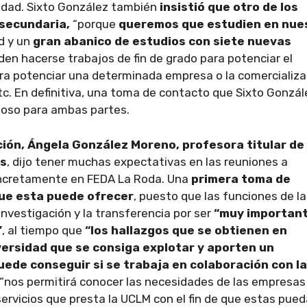
idad. Sixto
González también
insistió que otro de los
secundaria,
“porque
queremos que estudien en nue
d y un
gran abanico de estudios con siete nuevas
den hacerse trabajos de fin de grado para potenciar el
ara potenciar una determinada empresa o la comercializa
tc. En definitiva, una toma de contacto que Sixto Gonzál
ioso para ambas partes.
ión, Ángela González Moreno, profesora titular de
as
, dijo tener muchas expectativas en las reuniones a
ncretamente en FEDA La Roda. Una
primera toma de
que
esta puede ofrecer
, puesto que las funciones de la
investigación y la transferencia por ser
“muy importan
”
, al tiempo que
“los hallazgos que se obtienen en
versidad que se consiga explotar y aporten un
uede conseguir si se trabaja en colaboración con l
 “nos permitirá conocer las necesidades de las empresas
servicios que presta la UCLM con el fin de que estas pue