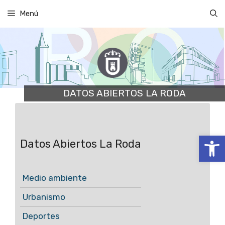
Saltar
Menú
al
contenido
DATOS ABIERTOS LA RODA
Abrir
Datos Abiertos La Roda
Medio ambiente
Urbanismo
Deportes