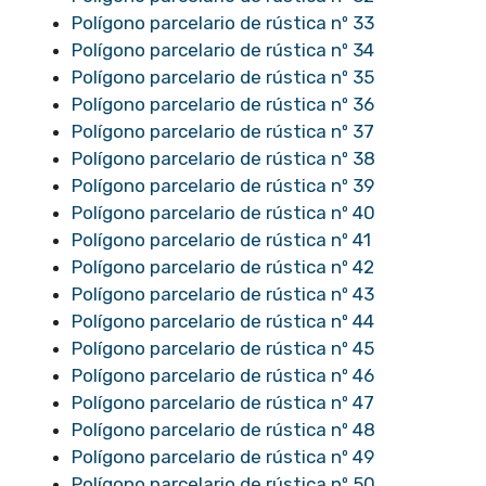
Polígono parcelario de rústica nº 33
Polígono parcelario de rústica nº 34
Polígono parcelario de rústica nº 35
Polígono parcelario de rústica nº 36
Polígono parcelario de rústica nº 37
Polígono parcelario de rústica nº 38
Polígono parcelario de rústica nº 39
Polígono parcelario de rústica nº 40
Polígono parcelario de rústica nº 41
Polígono parcelario de rústica nº 42
Polígono parcelario de rústica nº 43
Polígono parcelario de rústica nº 44
Polígono parcelario de rústica nº 45
Polígono parcelario de rústica nº 46
Polígono parcelario de rústica nº 47
Polígono parcelario de rústica nº 48
Polígono parcelario de rústica nº 49
Polígono parcelario de rústica nº 50