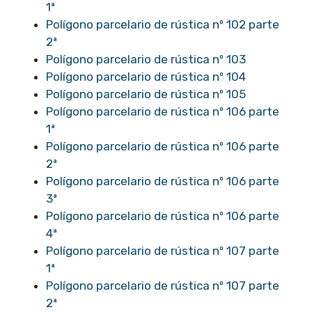
1ª
Polígono parcelario de rústica nº 102 parte
2ª
Polígono parcelario de rústica nº 103
Polígono parcelario de rústica nº 104
Polígono parcelario de rústica nº 105
Polígono parcelario de rústica nº 106 parte
1ª
Polígono parcelario de rústica nº 106 parte
2ª
Polígono parcelario de rústica nº 106 parte
3ª
Polígono parcelario de rústica nº 106 parte
4ª
Polígono parcelario de rústica nº 107 parte
1ª
Polígono parcelario de rústica nº 107 parte
2ª