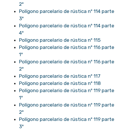
2ª
Polígono parcelario de rústica nº 114 parte
3ª
Polígono parcelario de rústica nº 114 parte
4ª
Polígono parcelario de rústica nº 115
Polígono parcelario de rústica nº 116 parte
1ª
Polígono parcelario de rústica nº 116 parte
2ª
Polígono parcelario de rústica nº 117
Polígono parcelario de rústica nº 118
Polígono parcelario de rústica nº 119 parte
1ª
Polígono parcelario de rústica nº 119 parte
2ª
Polígono parcelario de rústica nº 119 parte
3ª