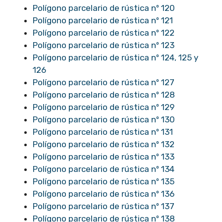
Polígono parcelario de rústica nº 120
Polígono parcelario de rústica nº 121
Polígono parcelario de rústica nº 122
Polígono parcelario de rústica nº 123
Polígono parcelario de rústica nº 124, 125 y
126
Polígono parcelario de rústica nº 127
Polígono parcelario de rústica nº 128
Polígono parcelario de rústica nº 129
Polígono parcelario de rústica nº 130
Polígono parcelario de rústica nº 131
Polígono parcelario de rústica nº 132
Polígono parcelario de rústica nº 133
Polígono parcelario de rústica nº 134
Polígono parcelario de rústica nº 135
Polígono parcelario de rústica nº 136
Polígono parcelario de rústica nº 137
Polígono parcelario de rústica nº 138