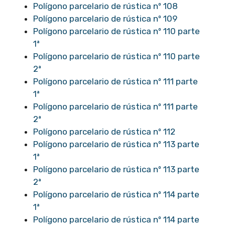
Polígono parcelario de rústica nº 108
Polígono parcelario de rústica nº 109
Polígono parcelario de rústica nº 110 parte
1ª
Polígono parcelario de rústica nº 110 parte
2ª
Polígono parcelario de rústica nº 111 parte
1ª
Polígono parcelario de rústica nº 111 parte
2ª
Polígono parcelario de rústica nº 112
Polígono parcelario de rústica nº 113 parte
1ª
Polígono parcelario de rústica nº 113 parte
2ª
Polígono parcelario de rústica nº 114 parte
1ª
Polígono parcelario de rústica nº 114 parte