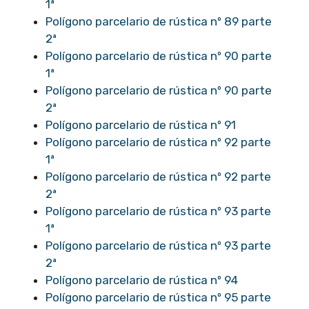
1ª
Polígono parcelario de rústica nº 89 parte
2ª
Polígono parcelario de rústica nº 90 parte
1ª
Polígono parcelario de rústica nº 90 parte
2ª
Polígono parcelario de rústica nº 91
Polígono parcelario de rústica nº 92 parte
1ª
Polígono parcelario de rústica nº 92 parte
2ª
Polígono parcelario de rústica nº 93 parte
1ª
Polígono parcelario de rústica nº 93 parte
2ª
Polígono parcelario de rústica nº 94
Polígono parcelario de rústica nº 95 parte