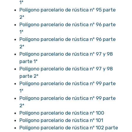
1ª
Polígono parcelario de rústica nº 95 parte
2ª
Polígono parcelario de rústica nº 96 parte
1ª
Polígono parcelario de rústica nº 96 parte
2ª
Polígono parcelario de rústica nº 97 y 98
parte 1ª
Polígono parcelario de rústica nº 97 y 98
parte 2ª
Polígono parcelario de rústica nº 99 parte
1ª
Polígono parcelario de rústica nº 99 parte
2ª
Polígono parcelario de rústica nº 100
Polígono parcelario de rústica nº 101
Polígono parcelario de rústica nº 102 parte