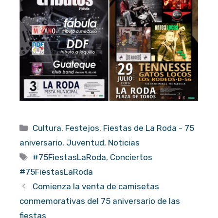
Categorías
Cultura
,
Festejos
,
Fiestas de La Roda - 75
aniversario
,
Juventud
,
Noticias
Etiquetas
#75FiestasLaRoda
,
Conciertos
#75FiestasLaRoda
Comienza la venta de camisetas
conmemorativas del 75 aniversario de las
fiestas