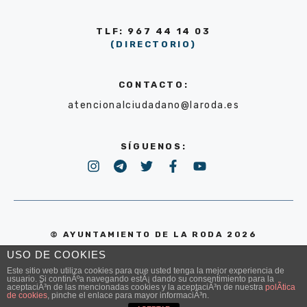
TLF: 967 44 14 03
(DIRECTORIO)
CONTACTO:
atencionalciudadano@laroda.es
SÍGUENOS:
© AYUNTAMIENTO DE LA RODA 2026
USO DE COOKIES
POLÍTICA DE PRIVACIDAD
Este sitio web utiliza cookies para que usted tenga la mejor experiencia de
usuario. Si continÃºa navegando estÃ¡ dando su consentimiento para la
aceptaciÃ³n de las mencionadas cookies y la aceptaciÃ³n de nuestra
polÃ­tica
de cookies
, pinche el enlace para mayor informaciÃ³n.