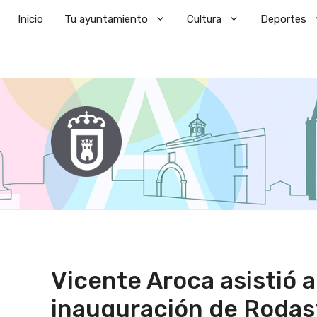
Saltar
Inicio
Tu ayuntamiento
Cultura
Deportes
al
contenido
Vicente Aroca asistió a
inauguración de Rodas