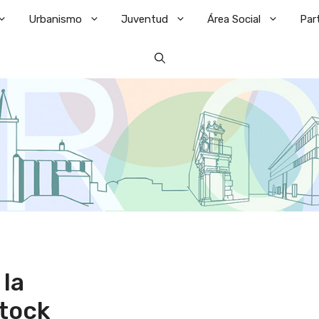
Urbanismo
Juventud
Área Social
Par
 la
tock