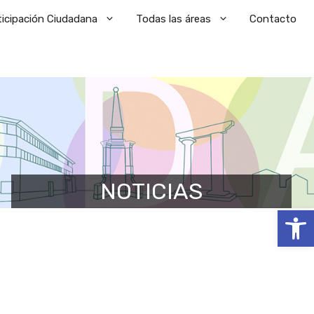
ticipación Ciudadana
Todas las áreas
Contacto
NOTICIAS
Abrir