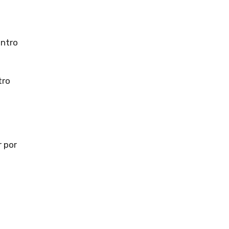
entro
tro
r por