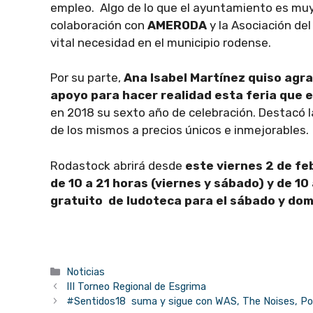
empleo. Algo de lo que el ayuntamiento es muy
colaboración con
AMERODA
y la Asociación de
vital necesidad en el municipio rodense.
Por su parte,
Ana Isabel Martínez quiso agr
apoyo para hacer realidad esta feria que e
en 2018 su sexto año de celebración. Destacó la
de los mismos a precios únicos e inmejorables.
Rodastock abrirá desde
este viernes 2 de fe
de 10 a 21 horas (viernes y sábado) y de 10
gratuito de ludoteca para el sábado y domi
Categorías
Noticias
III Torneo Regional de Esgrima
#Sentidos18 suma y sigue con WAS, The Noises, Pol