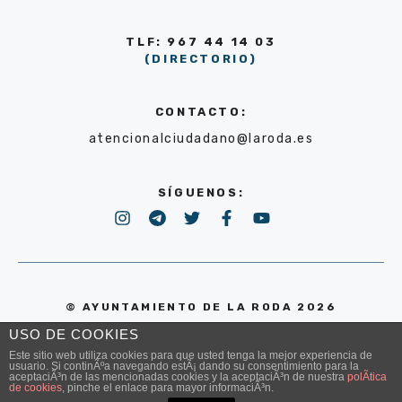
TLF: 967 44 14 03
(DIRECTORIO)
CONTACTO:
atencionalciudadano@laroda.es
SÍGUENOS:
© AYUNTAMIENTO DE LA RODA 2026
USO DE COOKIES
POLÍTICA DE PRIVACIDAD
Este sitio web utiliza cookies para que usted tenga la mejor experiencia de
usuario. Si continÃºa navegando estÃ¡ dando su consentimiento para la
aceptaciÃ³n de las mencionadas cookies y la aceptaciÃ³n de nuestra
polÃ­tica
de cookies
, pinche el enlace para mayor informaciÃ³n.