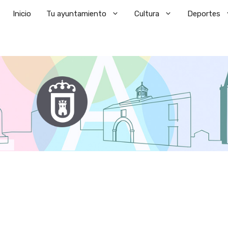
Saltar
Inicio
Tu ayuntamiento
Cultura
Deportes
al
contenido