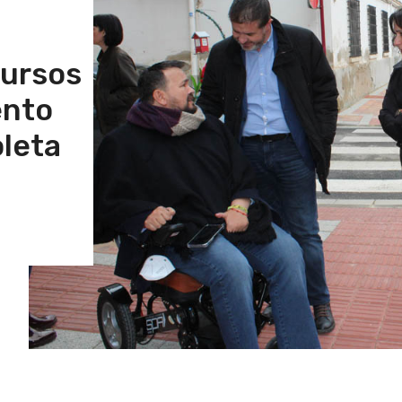
cursos
ento
oleta