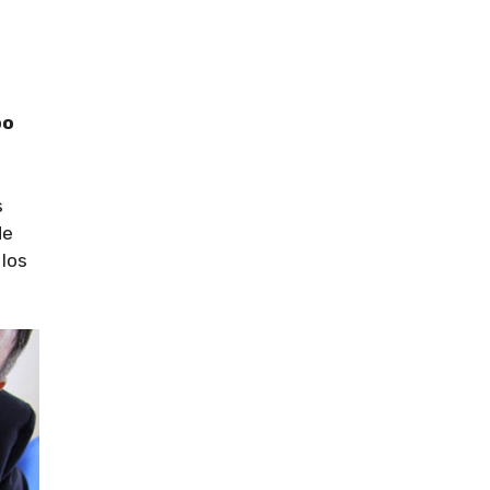
po
s
de
 los