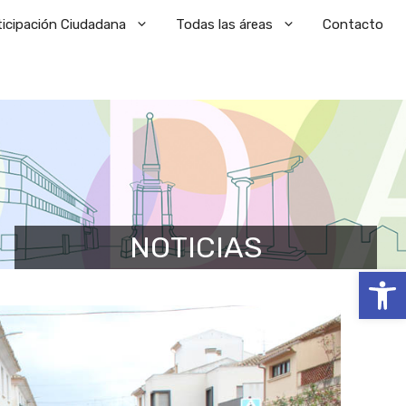
ticipación Ciudadana
Todas las áreas
Contacto
NOTICIAS
Abrir