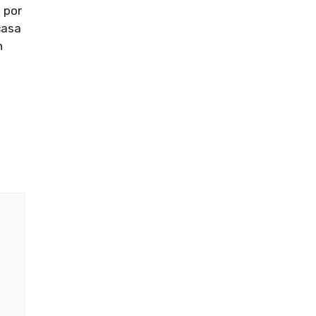
 por
casa
n