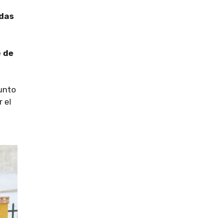
adas
e de
junto
 el