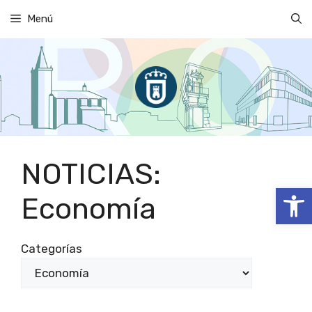
Saltar
Menú
al
contenido
NOTICIAS:
Abrir
Economía
Categorías