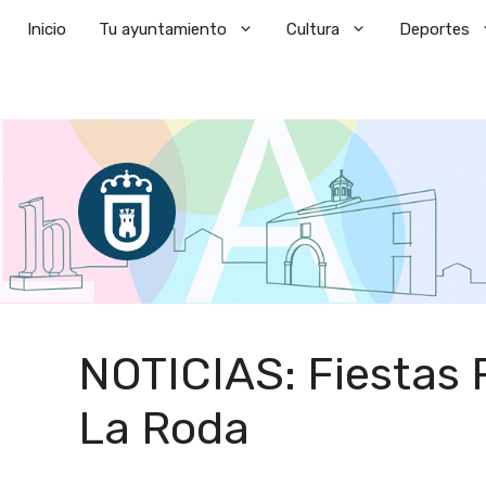
Saltar
Inicio
Tu ayuntamiento
Cultura
Deportes
al
contenido
NOTICIAS: Fiestas 
La Roda