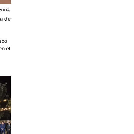
 RODA
ia de
isco
en el