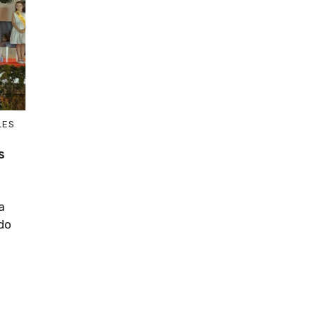
LES
s
a
do