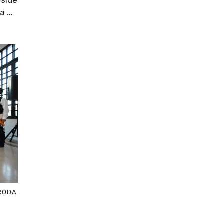
eside
 ...
 RODA