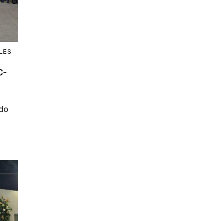
LES
C-
ado