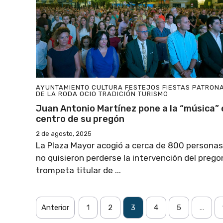
AYUNTAMIENTO
CULTURA
FESTEJOS
FIESTAS PATRON
DE LA RODA
OCIO
TRADICIÓN
TURISMO
Juan Antonio Martínez pone a la “música” 
centro de su pregón
2 de agosto, 2025
La Plaza Mayor acogió a cerca de 800 persona
no quisieron perderse la intervención del prego
trompeta titular de ...
Anterior
1
2
3
4
5
…