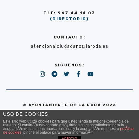
TLF: 967 44 14 03
(DIRECTORIO)
CONTACTO:
atencionalciudadano@laroda.es
SÍGUENOS:
© AYUNTAMIENTO DE LA RODA 2026
USO DE COOKIES
POLÍTICA DE PRIVACIDAD
Este sitio web utiliza cookies para que usted tenga la mejor experiencia de
usuario. Si continÃºa navegando estÃ¡ dando su consentimiento para la
aceptaciÃ³n de las mencionadas cookies y la aceptaciÃ³n de nuestra
polÃ­tica
de cookies
, pinche el enlace para mayor informaciÃ³n.
ACEPTAR