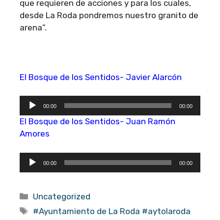
que requieren de acciones y para los cuales,
desde La Roda pondremos nuestro granito de
arena”.
El Bosque de los Sentidos- Javier Alarcón
Reproductor
00:00
00:00
de
El Bosque de los Sentidos- Juan Ramón
audio
Amores
Reproductor
00:00
00:00
de
audio
Categorías
Uncategorized
Etiquetas
#Ayuntamiento de La Roda #aytolaroda