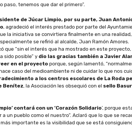
o paso, tenemos que dar el primero”.
idente de Júcar Limpio, por su parte, Juan Antoni
jo
, agradeció el interés prestado por parte del Ayuntami
ue la iniciativa se convirtiera finalmente en una realidad,
specialmente se refirió al alcalde, Juan Ramón Amores.
ó que “sin el interés que ha mostrado en este proyecto,
a sido posible” y
dio las gracias también a Javier Ala
reer en el proyecto
porque, según lamentó, “normalme
hace caso del medioambiente ni de cuidar lo que nos cuid
radecimiento a los centros escolares de La Roda p
e Benítez
, la Asociación les obsequió con el
sello Basu
mpio’ contará con un ‘Corazón Solidario
’, porque est
a un pueblo como el nuestro”. Aclaró que lo que se rec
 más importante es la visibilidad que se está consiguien