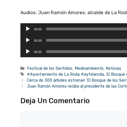
Audios: Juan Ramón Amores, alcalde de La Roda
Reproductor
00:00
de
Reproductor
audio
00:00
de
Reproductor
audio
00:00
de
audio
Categorías
Festival de los Sentidos
,
Medioambiente
,
Noticias
Etiquetas
#Ayuntamiento de La Roda #aytolaroda
,
El Bosque 
Cerca de 300 árboles estrenan ‘El Bosque de los Sen
Juan Ramón Amores recibe al presidente de las Corte
Deja Un Comentario
Comentario