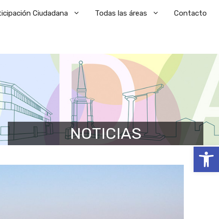
ticipación Ciudadana
Todas las áreas
Contacto
NOTICIAS
Abrir