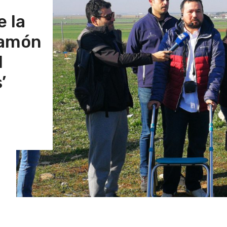
e la
Ramón
l
’