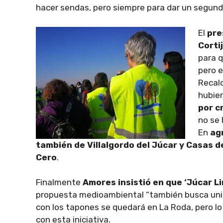
hacer sendas, pero siempre para dar un segund
El
pres
Corti
para q
pero e
Recalc
hubier
por c
no se 
En
ag
también de Villalgordo del Júcar y Casas d
Cero
.
Finalmente
Amores insistió en que ‘Júcar Li
propuesta medioambiental “también busca unir 
con los tapones se quedará en La Roda, pero lo
con esta iniciativa.