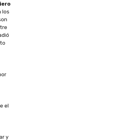
iero
 los
son
tre
adió
to
por
e el
ar y