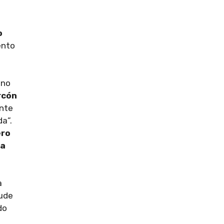
o
ento
 no
rcón
nte
a”.
ero
ra
a
aude
do