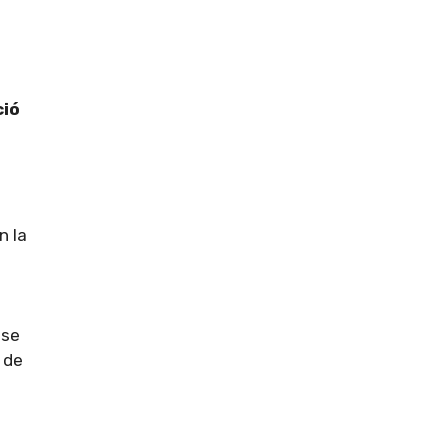
ci
ó
n la
 se
 de