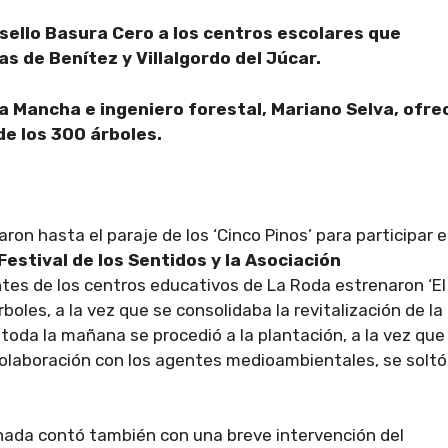
 sello Basura Cero a los centros escolares que
as de Ben
í
tez y Villalgordo del J
ú
car.
La Mancha e ingeniero forestal, Mariano Selva, ofre
de los 300
á
rboles.
on hasta el paraje de los ‘Cinco Pinos’ para participar e
Festival de los Sentidos y la Asociación
tes de los centros educativos de La Roda estrenaron ‘El
oles, a la vez que se consolidaba la revitalización de la
toda la mañana se procedió a la plantación, a la vez que
colaboración con los agentes medioambientales, se soltó
nada contó también con una breve intervención del