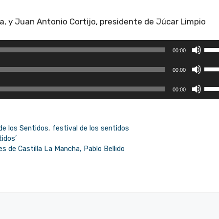
, y Juan Antonio Cortijo, presidente de Júcar Limpio
Util
00:00
las
Util
tecl
00:00
las
de
Util
tecl
00:00
flec
las
de
arri
tecl
flec
par
de
arri
de los Sentidos
,
festival de los sentidos
aum
flec
tidos’
par
o
arri
s de Castilla La Mancha, Pablo Bellido
aum
dism
par
o
el
aum
dism
vol
o
el
dism
vol
el