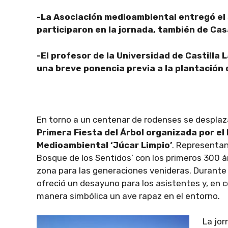
-La Asociaci
ó
n medioambiental entreg
ó
el
participaron en la jornada, tambi
é
n de Cas
-El profesor de la Universidad de Castilla 
una breve ponencia previa a la plantaci
ó
n 
En torno a un centenar de rodenses se desplazar
Primera Fiesta del Árbol organizada por el 
Medioambiental ‘Júcar Limpio’
. Representan
Bosque de los Sentidos’ con los primeros 300 árb
zona para las generaciones venideras. Durante 
ofreció un desayuno para los asistentes y, en 
manera simbólica un ave rapaz en el entorno.
La jor