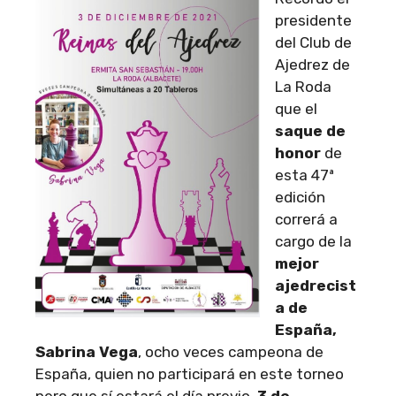
presidente
del Club de
Ajedrez de
La Roda
que el
saque de
honor
de
esta 47ª
edición
correrá a
cargo de la
mejor
ajedrecist
a de
España,
Sabrina Vega
, ocho veces campeona de
España, quien no participará en este torneo
pero que sí estará el día previo,
3 de