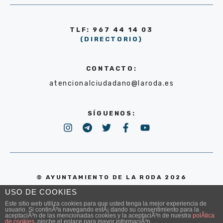
TLF: 967 44 14 03
(DIRECTORIO)
CONTACTO:
atencionalciudadano@laroda.es
SÍGUENOS:
© AYUNTAMIENTO DE LA RODA 2026
USO DE COOKIES
POLÍTICA DE PRIVACIDAD
Este sitio web utiliza cookies para que usted tenga la mejor experiencia de
usuario. Si continÃºa navegando estÃ¡ dando su consentimiento para la
aceptaciÃ³n de las mencionadas cookies y la aceptaciÃ³n de nuestra
polÃ­tica
de cookies
, pinche el enlace para mayor informaciÃ³n.