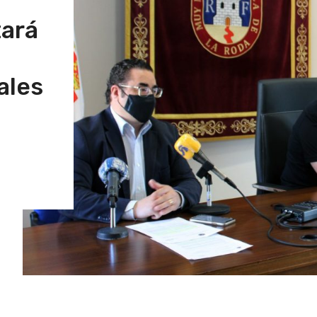
tará
ales