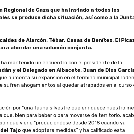
ón Regional de Caza que ha instado a todos los
es se produce dicha situación, así como a la Junt
aldes de Alarcón, Tébar, Casas de Benítez, El Pica
para abordar una solución conjunta.
, ha mantenido un encuentro con el presidente de la
dán y el Delegado en Albacete, Juan de Dios Garcí
re que aumenta su expansión en el término municipal rode
e sufren ahogamientos al quedar atrapados en el curso 
ación por “una fauna silvestre que enriquece nuestro me
a que, bien para beber o para moverse de territorio, aca
ación que viene “produciéndose desde 2018 cuando ya
del Tajo
que adoptara medidas” y ha calificado esta