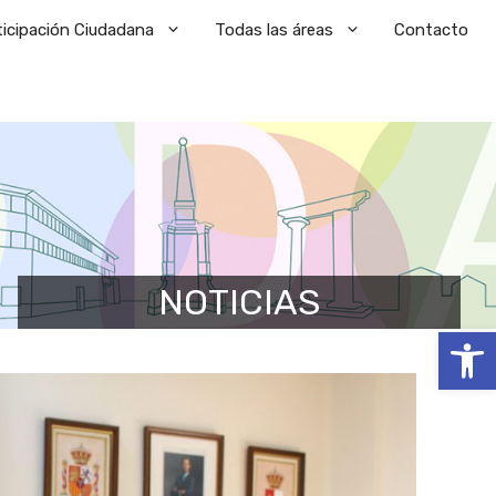
ticipación Ciudadana
Todas las áreas
Contacto
NOTICIAS
Abrir