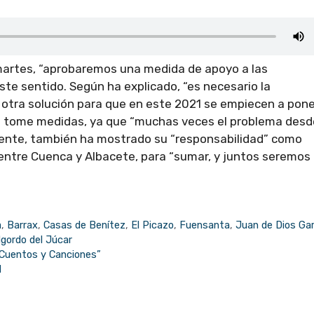
martes, “aprobaremos una medida de apoyo a las
ste sentido. Según ha explicado, “es necesario la
r otra solución para que en este 2021 se empiecen a pone
ue tome medidas, ya que “muchas veces el problema desd
mente, también ha mostrado su “responsabilidad” como
 entre Cuenca y Albacete, para “sumar, y juntos seremos
a
,
Barrax
,
Casas de Benítez
,
El Picazo
,
Fuensanta
,
Juan de Dios Gar
algordo del Júcar
 “Cuentos y Canciones”
l