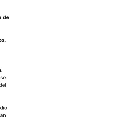
a de
zo,
a
,
nse
del
dio
ban