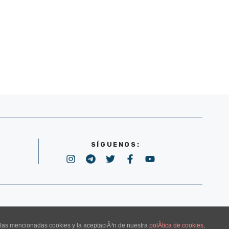
SÍGUENOS:
POLÍTICA DE PRIVACIDAD
e las mencionadas cookies y la aceptaciÃ³n de nuestra
polÃ­tica de cookies
,