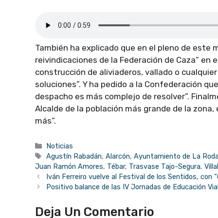
También ha explicado que en el pleno de este 
reivindicaciones de la Federación de Caza” en e
construcción de aliviaderos, vallado o cualquie
soluciones”. Y ha pedido a la Confederación q
despacho es más complejo de resolver”. Final
Alcalde de la población más grande de la zona,
más”.
Categorías
Noticias
Etiquetas
Agustín Rabadán
,
Alarcón
,
Ayuntamiento de La Rod
Juan Ramón Amores
,
Tébar
,
Trasvase Tajo-Segura
,
Vill
Iván Ferreiro vuelve al Festival de los Sentidos, con
Positivo balance de las IV Jornadas de Educación Via
Deja Un Comentario