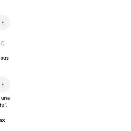
”,
 sus
a una
a”.
ax