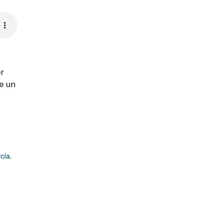
r
e un
cía
,