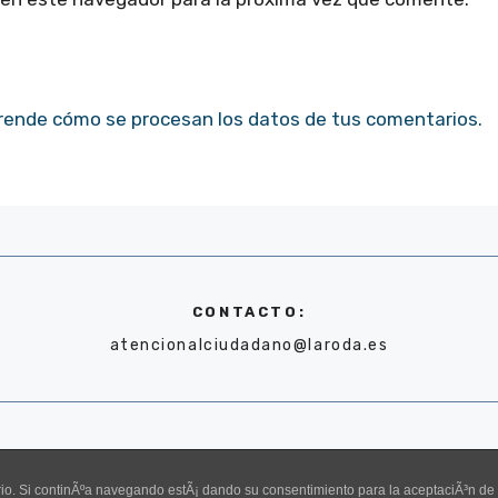
rende cómo se procesan los datos de tus comentarios.
CONTACTO:
atencionalciudadano@laroda.es
uario. Si continÃºa navegando estÃ¡ dando su consentimiento para la aceptaciÃ³n d