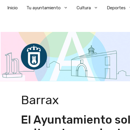
Saltar
Inicio
Tu ayuntamiento
Cultura
Deportes
al
contenido
Barrax
El Ayuntamiento sol