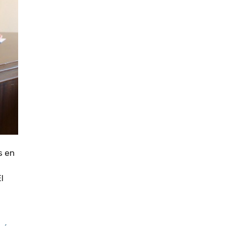
s en
l