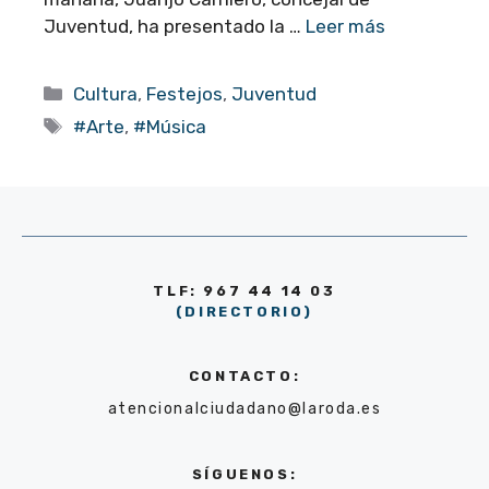
Juventud, ha presentado la …
Leer más
Categorías
Cultura
,
Festejos
,
Juventud
Etiquetas
#Arte
,
#Música
TLF: 967 44 14 03
(DIRECTORIO)
CONTACTO:
atencionalciudadano@laroda.es
SÍGUENOS: