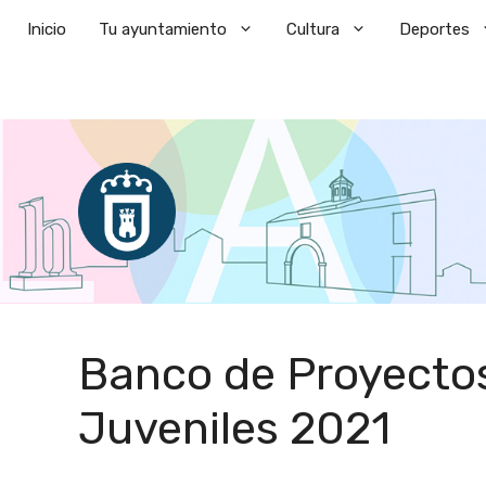
Saltar
Inicio
Tu ayuntamiento
Cultura
Deportes
al
contenido
Banco de Proyectos
Juveniles 2021