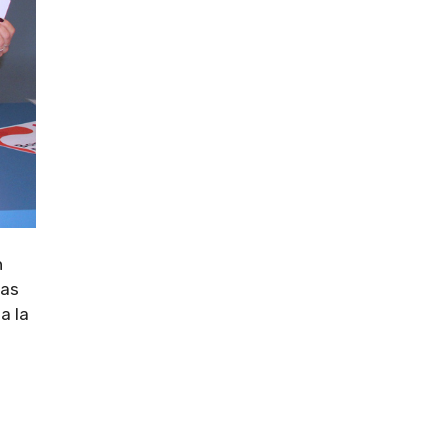
n
las
a la