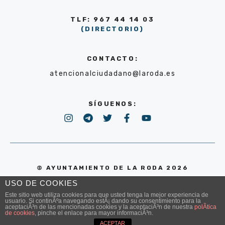
TLF: 967 44 14 03
(DIRECTORIO)
CONTACTO:
atencionalciudadano@laroda.es
SÍGUENOS:
© AYUNTAMIENTO DE LA RODA 2026
USO DE COOKIES
POLÍTICA DE PRIVACIDAD
Este sitio web utiliza cookies para que usted tenga la mejor experiencia de
usuario. Si continÃºa navegando estÃ¡ dando su consentimiento para la
aceptaciÃ³n de las mencionadas cookies y la aceptaciÃ³n de nuestra
polÃ­tica
de cookies
, pinche el enlace para mayor informaciÃ³n.
ACEPTAR